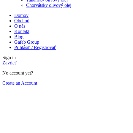
Chorvátsky olivový olej
Domov
Obchod
O nás
Kontakt
Blog
Gafab Group
Prihlásiť / Registrovať
Sign in
Zavrieť
No account yet?
Create an Account