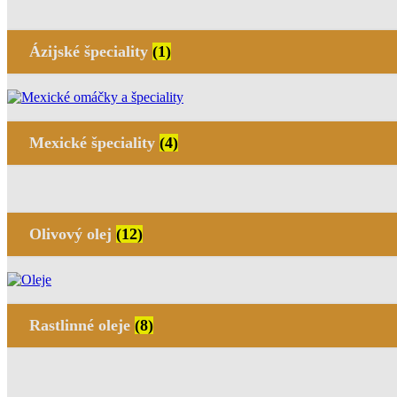
Ázijské špeciality
(1)
Mexické špeciality
(4)
Olivový olej
(12)
Rastlinné oleje
(8)