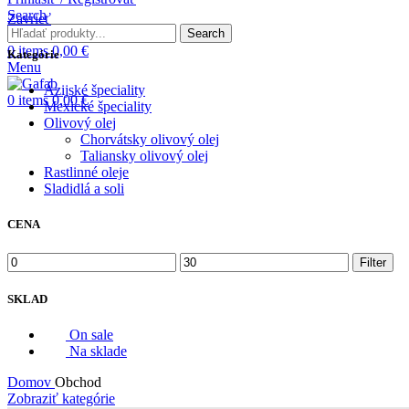
Search
Zavrieť
Search
0
items
0,00
€
Kategórie
Menu
Ázijské špeciality
0
items
0,00
€
Mexické špeciality
Olivový olej
Chorvátsky olivový olej
Taliansky olivový olej
Rastlinné oleje
Sladidlá a soli
CENA
Minimálna
Maximálna
Filter
cena
cena
SKLAD
On sale
Na sklade
Domov
Obchod
Zobraziť kategórie