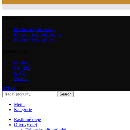
Informácie
Obchodné podmienky
Ochrana osobných údajov
Odstúpenie od zmluvy
Užitočné odkazy
Obchod
Môj účet
Košík
Wishlist
GAFAB
2022
Search
Menu
Kategórie
Rastlinné oleje
Olivový olej
Taliansky olivový olej