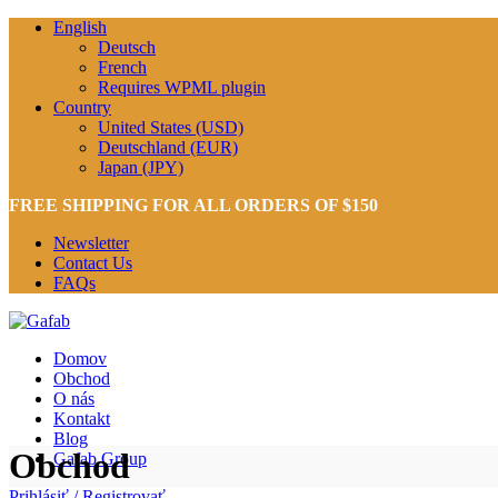
English
Deutsch
French
Requires WPML plugin
Country
United States (USD)
Deutschland (EUR)
Japan (JPY)
FREE SHIPPING FOR ALL ORDERS OF $150
Newsletter
Contact Us
FAQs
Domov
Obchod
O nás
Kontakt
Blog
Obchod
Gafab Group
Prihlásiť / Registrovať