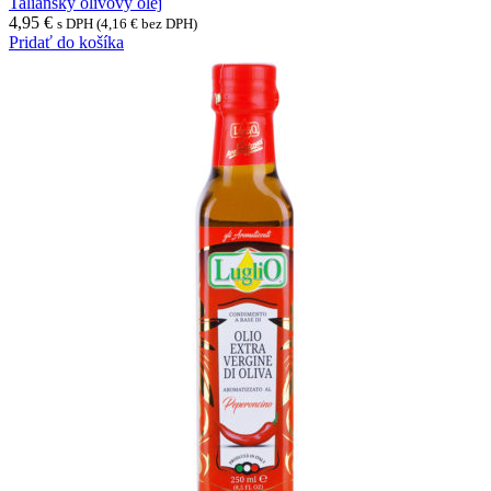
Taliansky olivový olej
4,95
€
s DPH (
4,16
€
bez DPH)
Pridať do košíka