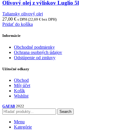
Olivový olej z výliskov Luglio 5l
Taliansky olivový olej
27,00
€
s DPH (
22,69
€
bez DPH)
Pridať do košíka
Informácie
Obchodné podmienky
Ochrana osobných údajov
Odstúpenie od zmluvy
Užitočné odkazy
Obchod
Môj účet
Košík
Wishlist
GAFAB
2022
Search
Menu
Kategórie