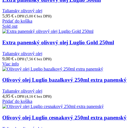
Taliansky olivový olej
5,95
€
s DPH (
5,00
€
bez DPH)
Pridať do košíka
Sold out
Extra panenský olivový olej Luglio Gold 250ml
Taliansky olivový olej
9,00
€
s DPH (
7,56
€
bez DPH)
Viac info
Olivový olej Luglio bazalkový 250ml extra panenský
Taliansky olivový olej
4,95
€
s DPH (
4,16
€
bez DPH)
Pridať do košíka
Olivový olej Luglio cesnakový 250ml extra panenský