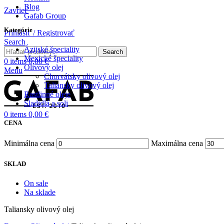
Blog
Zavrieť
Gafab Group
Kategórie
Prihlásiť / Registrovať
Search
Ázijské špeciality
Search
Mexické špeciality
0
items
0,00
€
Olivový olej
Menu
Chorvátsky olivový olej
Taliansky olivový olej
Rastlinné oleje
Sladidlá a soli
0
items
0,00
€
CENA
Minimálna cena
Maximálna cena
SKLAD
On sale
Na sklade
Taliansky olivový olej