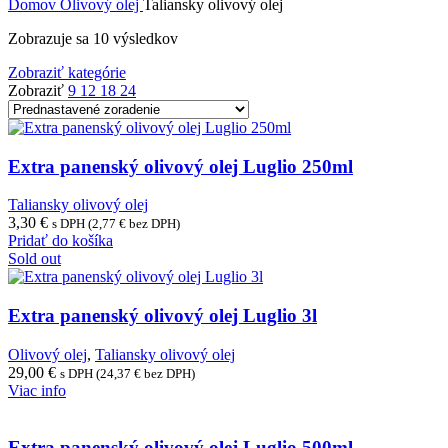
Domov
Olivový olej
Taliansky olivový olej
Zobrazuje sa 10 výsledkov
Zobraziť kategórie
Zobraziť
9
12
18
24
Extra panenský olivový olej Luglio 250ml
Taliansky olivový olej
3,30
€
s DPH (
2,77
€
bez DPH)
Pridať do košíka
Sold out
Extra panenský olivový olej Luglio 3l
Olivový olej
,
Taliansky olivový olej
29,00
€
s DPH (
24,37
€
bez DPH)
Viac info
Extra panenský olivový olej Luglio 500ml