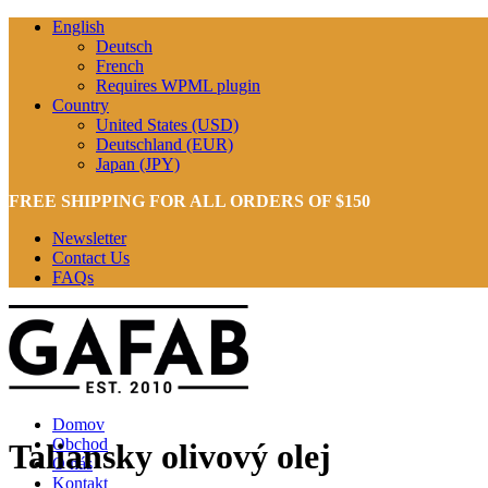
English
Deutsch
French
Requires WPML plugin
Country
United States (USD)
Deutschland (EUR)
Japan (JPY)
FREE SHIPPING FOR ALL ORDERS OF $150
Newsletter
Contact Us
FAQs
Domov
Obchod
Taliansky olivový olej
O nás
Kontakt