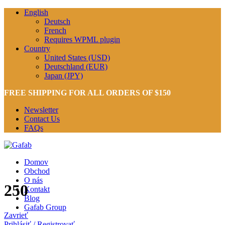
English
Deutsch
French
Requires WPML plugin
Country
United States (USD)
Deutschland (EUR)
Japan (JPY)
FREE SHIPPING FOR ALL ORDERS OF $150
Newsletter
Contact Us
FAQs
Domov
Obchod
O nás
250
Kontakt
Blog
Gafab Group
Zavrieť
Prihlásiť / Registrovať