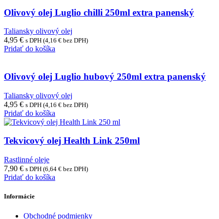
Olivový olej Luglio chilli 250ml extra panenský
Taliansky olivový olej
4,95
€
s DPH (
4,16
€
bez DPH)
Pridať do košíka
Olivový olej Luglio hubový 250ml extra panenský
Taliansky olivový olej
4,95
€
s DPH (
4,16
€
bez DPH)
Pridať do košíka
Tekvicový olej Health Link 250ml
Rastlinné oleje
7,90
€
s DPH (
6,64
€
bez DPH)
Pridať do košíka
Informácie
Obchodné podmienky