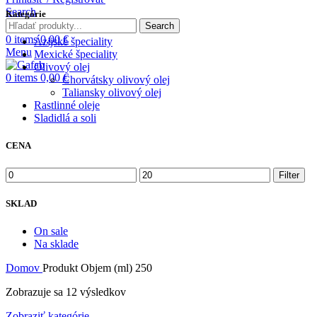
Search
Kategórie
Search
0
items
0,00
€
Ázijské špeciality
Menu
Mexické špeciality
Olivový olej
0
items
0,00
€
Chorvátsky olivový olej
Taliansky olivový olej
Rastlinné oleje
Sladidlá a soli
CENA
Minimálna
Maximálna
Filter
cena
cena
SKLAD
On sale
Na sklade
Domov
Produkt Objem (ml)
250
Zobrazuje sa 12 výsledkov
Zobraziť kategórie