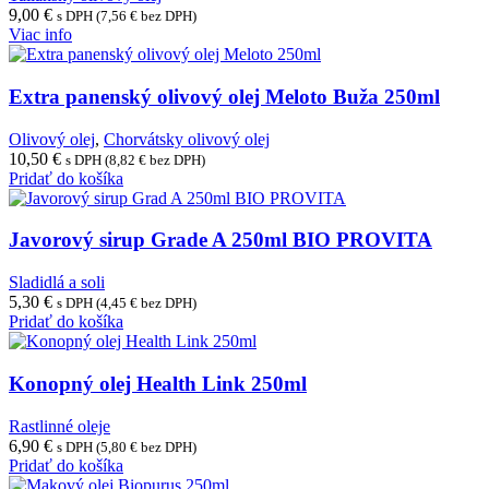
9,00
€
s DPH (
7,56
€
bez DPH)
Viac info
Extra panenský olivový olej Meloto Buža 250ml
Olivový olej
,
Chorvátsky olivový olej
10,50
€
s DPH (
8,82
€
bez DPH)
Pridať do košíka
Javorový sirup Grade A 250ml BIO PROVITA
Sladidlá a soli
5,30
€
s DPH (
4,45
€
bez DPH)
Pridať do košíka
Konopný olej Health Link 250ml
Rastlinné oleje
6,90
€
s DPH (
5,80
€
bez DPH)
Pridať do košíka