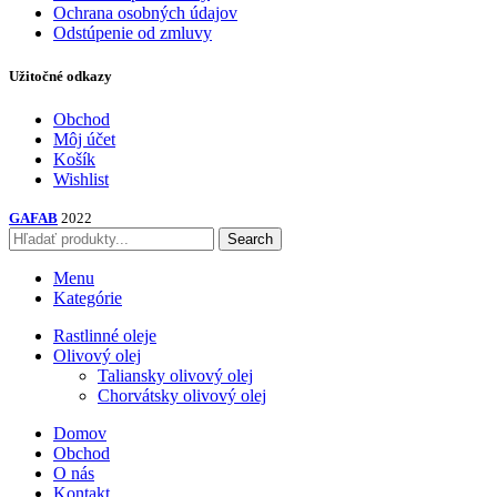
Ochrana osobných údajov
Odstúpenie od zmluvy
Užitočné odkazy
Obchod
Môj účet
Košík
Wishlist
GAFAB
2022
Search
Menu
Kategórie
Rastlinné oleje
Olivový olej
Taliansky olivový olej
Chorvátsky olivový olej
Domov
Obchod
O nás
Kontakt