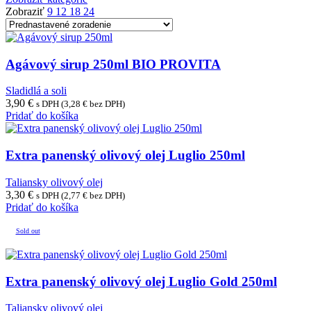
Zobraziť
9
12
18
24
Agávový sirup 250ml BIO PROVITA
Sladidlá a soli
3,90
€
s DPH (
3,28
€
bez DPH)
Pridať do košíka
Extra panenský olivový olej Luglio 250ml
Taliansky olivový olej
3,30
€
s DPH (
2,77
€
bez DPH)
Pridať do košíka
Sold out
Extra panenský olivový olej Luglio Gold 250ml
Taliansky olivový olej