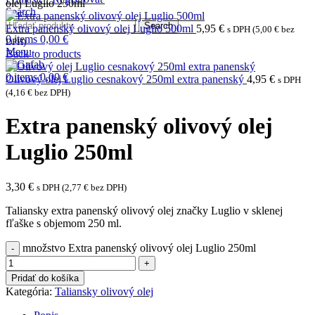
olej Luglio 250ml
Search
Search
Extra panenský olivový olej Luglio 500ml
5,95
€
s DPH (
5,00
€
bez
0
items
0,00
€
DPH)
Menu
Back to products
0
items
0,00
€
Olivový olej Luglio cesnakový 250ml extra panenský
4,95
€
s DPH
(
4,16
€
bez DPH)
Extra panenský olivový olej
Luglio 250ml
3,30
€
s DPH (
2,77
€
bez DPH)
Taliansky extra panenský olivový olej značky Luglio v sklenej
fľaške s objemom 250 ml.
množstvo Extra panenský olivový olej Luglio 250ml
Pridať do košíka
Kategória:
Taliansky olivový olej