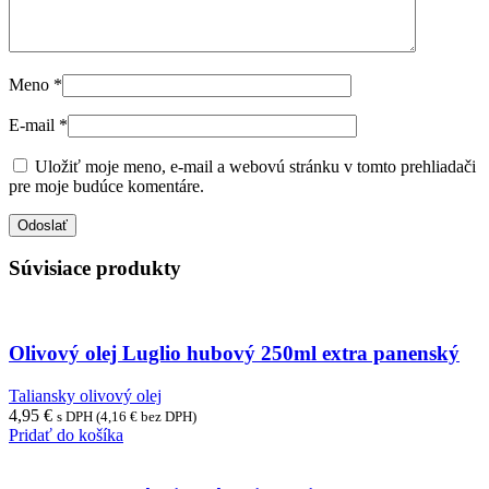
Meno
*
E-mail
*
Uložiť moje meno, e-mail a webovú stránku v tomto prehliadači
pre moje budúce komentáre.
Súvisiace produkty
Olivový olej Luglio hubový 250ml extra panenský
Taliansky olivový olej
4,95
€
s DPH (
4,16
€
bez DPH)
Pridať do košíka