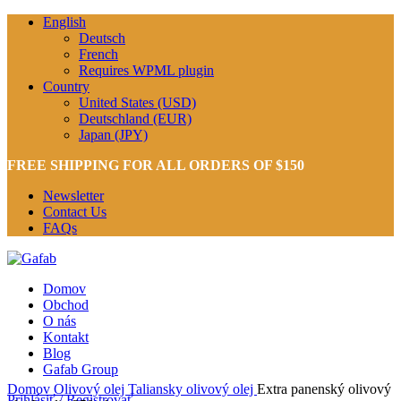
English
Deutsch
French
Requires WPML plugin
Country
United States (USD)
Deutschland (EUR)
Japan (JPY)
FREE SHIPPING FOR ALL ORDERS OF $150
Newsletter
Contact Us
FAQs
Domov
Obchod
O nás
Kontakt
Blog
Gafab Group
Zväčšiť
Domov
Olivový olej
Taliansky olivový olej
Extra panenský olivový
Prihlásiť / Registrovať