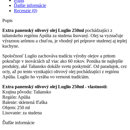
Popis
Ďalšie informácie
Recenzie (0)
Popis
Extra panenský olivový olej Luglio 250ml
pochádzajúci z
talianskeho regiónu Apúlia za studena lisovaný. Olej sa vyznačuje
výraznou arómou a chuťou, je vhodný pri príprave studenej aj teplej
kuchyne.
Spoločnosť Luglio zachováva tradíciu výroby olejov a pritom
pokračuje v inováciách už viac ako 60 rokov. Ponúka tie najlepšie
produkty, aké Taliansko dokáže svetu poskytnúť. Od paradajok, cez
octy, až po tento vynikajúci olivový olej pochádzajúci z regiónu
Apúlia. Luglio ho vyrába vo vernosti tradíciám.
Extra panenský olivový olej Luglio 250ml - vlastnosti:
Krajina pôvodu: Taliansko
Región: Apúlia
Balenie: sklenená fľaška
Objem: 250 ml
Lisovanie: za studena
Ďalšie informácie