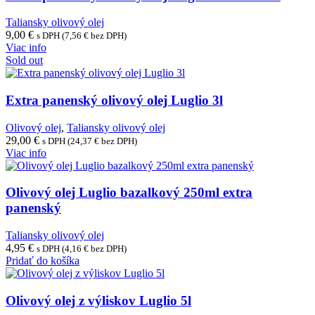
Taliansky olivový olej
9,00
€
s DPH (
7,56
€
bez DPH)
Viac info
Sold out
Extra panenský olivový olej Luglio 3l
Olivový olej
,
Taliansky olivový olej
29,00
€
s DPH (
24,37
€
bez DPH)
Viac info
Olivový olej Luglio bazalkový 250ml extra
panenský
Taliansky olivový olej
4,95
€
s DPH (
4,16
€
bez DPH)
Pridať do košíka
Olivový olej z výliskov Luglio 5l