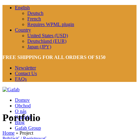
English
Deutsch
French
Requires WPML plugin
Country
United States (USD)
Deutschland (EUR)
Japan (JPY)
FREE SHIPPING FOR ALL ORDERS OF $150
Newsletter
Contact Us
FAQs
Domov
Obchod
O nás
Portfolio
Kontakt
Blog
Gafab Group
Home
»
Project
Prihlásiť / Registrovať