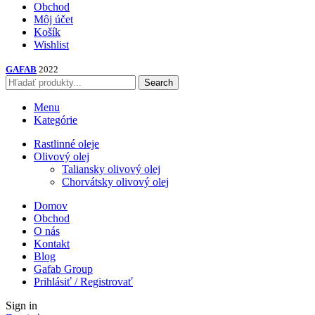
Obchod
Môj účet
Košík
Wishlist
GAFAB
2022
Search
Menu
Kategórie
Rastlinné oleje
Olivový olej
Taliansky olivový olej
Chorvátsky olivový olej
Domov
Obchod
O nás
Kontakt
Blog
Gafab Group
Prihlásiť / Registrovať
Sign in