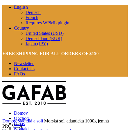
English
Deutsch
French
Requires WPML plugin
Country
United States (USD)
Deutschland (EUR)
Japan (JPY)
FREE SHIPPING FOR ALL ORDERS OF $150
Newsletter
Contact Us
FAQs
Domov
Zväčšiť
Obchod
Domov
Sladidlá a soli
Morská soľ atlantická 1000g jemná
O nás
PROVITA
Kontakt