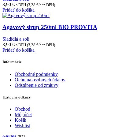
3,90
€
s DPH (
3,28
€
bez DPH)
Pridať do košíka
Agávový sirup 250ml BIO PROVITA
Sladidlá a soli
3,90
€
s DPH (
3,28
€
bez DPH)
Pridať do košíka
Informácie
Obchodné podmienky
Ochrana osobných údajov
Odstúpenie od zmluvy
Užitočné odkazy
Obchod
Môj účet
Košík
Wishlist
GAFAB
2022