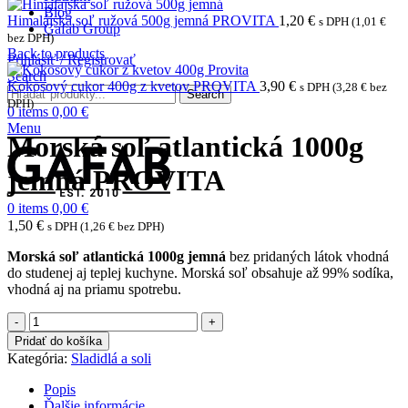
Blog
Himalájska soľ ružová 500g jemná PROVITA
1,20
€
s DPH (
1,01
€
Gafab Group
bez DPH)
Back to products
Prihlásiť / Registrovať
Search
Kokosový cukor 400g z kvetov PROVITA
3,90
€
s DPH (
3,28
€
bez
Search
DPH)
0
items
0,00
€
Menu
Morská soľ atlantická 1000g
jemná PROVITA
0
items
0,00
€
1,50
€
s DPH (
1,26
€
bez DPH)
Morská soľ atlantická 1000g jemná
bez pridaných látok vhodná
do studenej aj teplej kuchyne. Morská soľ obsahuje až 99% sodíka,
vhodná aj na priamu spotrebu.
množstvo
Morská
Pridať do košíka
soľ
Kategória:
Sladidlá a soli
atlantická
1000g
Popis
jemná
Ďalšie informácie